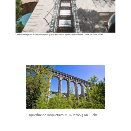
L’aqueduc de Roquefavour . ©JeroSig on Flickr