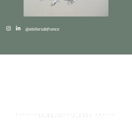
@ateliersdefrance
©ATELIERS DE FRANCE TOUS DROITS
RÉSERVÉS –
01MARS