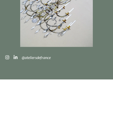
@ateliersdefrance